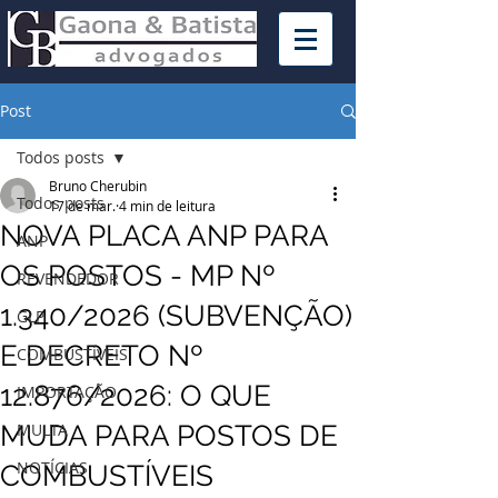
Post
Todos posts
Bruno Cherubin
Todos posts
17 de mar.
4 min de leitura
NOVA PLACA ANP PARA
ANP
OS POSTOS - MP Nº
REVENDEDOR
1.340/2026 (SUBVENÇÃO)
GLP
E DECRETO Nº
COMBUSTÍVEIS
12.876/2026: O QUE
IMPORTAÇÃO
MUDA PARA POSTOS DE
MULTA
NOTÍCIAS
COMBUSTÍVEIS