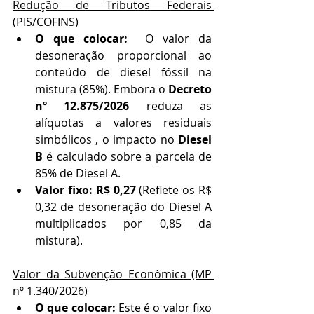
Redução de Tributos Federais 
(PIS/COFINS)
O que colocar:
  O valor da 
desoneração proporcional ao 
conteúdo de diesel fóssil na 
mistura (85%). Embora o 
Decreto 
nº 12.875/2026
 reduza as 
alíquotas a valores residuais 
simbólicos , o impacto no 
Diesel 
B
 é calculado sobre a parcela de 
85% de Diesel A.
Valor fixo:
R$ 0,27
 (Reflete os R$ 
0,32 de desoneração do Diesel A 
multiplicados por 0,85 da 
mistura).
Valor da Subvenção Econômica (MP 
nº 1.340/2026)
O que colocar:
 Este é o valor fixo 