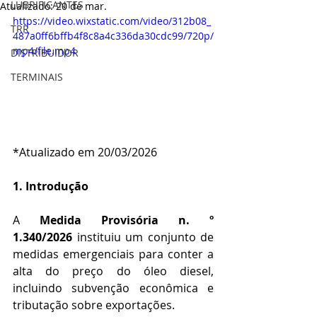
LUBRIFICANTES
Atualizado:
20 de mar.
https://video.wixstatic.com/video/312b08_
TRR
487a0ff6bffb4f8c8a4c336da30cdc99/720p/
mp4/file.mp4
DISTRIBUIDOR
TERMINAIS
*Atualizado em 20/03/2026
1. Introdução
A 
Medida Provisória n. º 
1.340/2026
 instituiu um conjunto de 
medidas emergenciais para conter a 
alta do preço do óleo diesel, 
incluindo subvenção econômica e 
tributação sobre exportações.