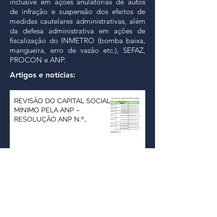
inclusive em ações anulatórias de autos
de infração e suspensão dos efeitos de
medidas cautelares administrativas, além
da defesa administrativa em ações de
fiscalização do INMETRO (bomba baixa,
mangueira, erro de vazão etc.), SEFAZ,
PROCON e ANP.
Artigos e notícias:
REVISÃO DO CAPITAL SOCIAL
MÍNIMO PELA ANP –
RESOLUÇÃO ANP N.º
994/2026
Os testes de campo no
recebimento de combustível: O
que o posto revendedor
consegue e o que não
consegue detectar