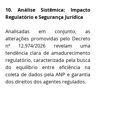
10. Análise Sistêmica: Impacto 
Regulatório e Segurança Jurídica
Analisadas em conjunto, as 
alterações promovidas pelo Decreto 
nº 12.974/2026 revelam uma 
tendência clara de amadurecimento 
regulatório, caracterizada pela busca 
do equilíbrio entre eficiência na 
coleta de dados pela ANP e garantia 
dos direitos dos agentes regulados.
Identificam-se quatro vetores 
principais:
(i) 
Ampliação da 
previsibilidade normativa
: 
criação de prazos expressos e 