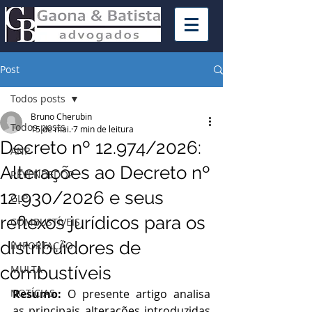
Post
Todos posts
Bruno Cherubin
Todos posts
15 de mai.
7 min de leitura
Decreto nº 12.974/2026:
ANP
Alterações ao Decreto nº
REVENDEDOR
12.930/2026 e seus
GLP
reflexos jurídicos para os
COMBUSTÍVEIS
distribuidores de
IMPORTAÇÃO
combustíveis
MULTA
NOTÍCIAS
Resumo:
 O presente artigo analisa 
as principais alterações introduzidas 