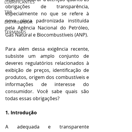
LUBRIFICANTES
obrigações de transparência, 
TRR
especialmente no que se refere à 
nova placa padronizada instituída 
DISTRIBUIDOR
pela Agência Nacional do Petróleo, 
TERMINAIS
Gás Natural e Biocombustíveis (ANP). 
Para além dessa exigência recente, 
subsiste um amplo conjunto de 
deveres regulatórios relacionados à 
exibição de preços, identificação de 
produtos, origem dos combustíveis e 
informações de interesse do 
consumidor. Você sabe quais são 
todas essas obrigações?
1. Introdução
A adequada e transparente 