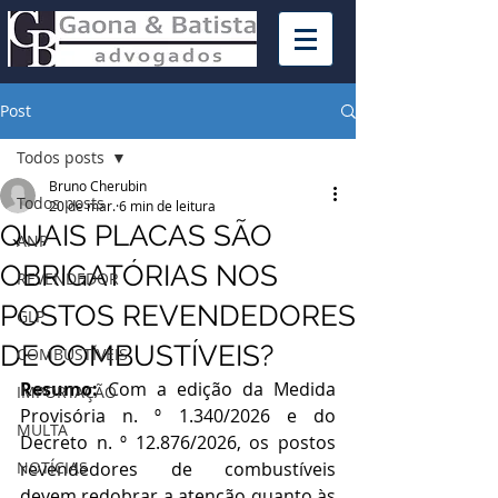
Post
Todos posts
Bruno Cherubin
Todos posts
20 de mar.
6 min de leitura
QUAIS PLACAS SÃO
ANP
OBRIGATÓRIAS NOS
REVENDEDOR
POSTOS REVENDEDORES
GLP
DE COMBUSTÍVEIS?
COMBUSTÍVEIS
Resumo: 
Com a edição da Medida 
IMPORTAÇÃO
Provisória n. º 1.340/2026 e do 
MULTA
Decreto n. º 12.876/2026, os postos 
NOTÍCIAS
revendedores de combustíveis 
devem redobrar a atenção quanto às 