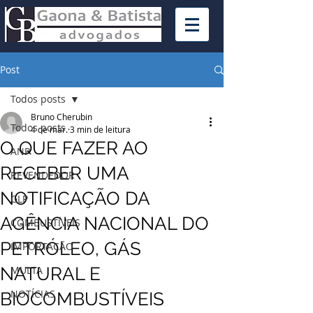
Post
Todos posts
Bruno Cherubin
Todos posts
4 de mar.
3 min de leitura
O QUE FAZER AO
ANP
RECEBER UMA
REVENDEDOR
NOTIFICAÇÃO DA
GLP
AGÊNCIA NACIONAL DO
COMBUSTÍVEIS
PETRÓLEO, GÁS
IMPORTAÇÃO
NATURAL E
MULTA
NOTÍCIAS
BIOCOMBUSTÍVEIS