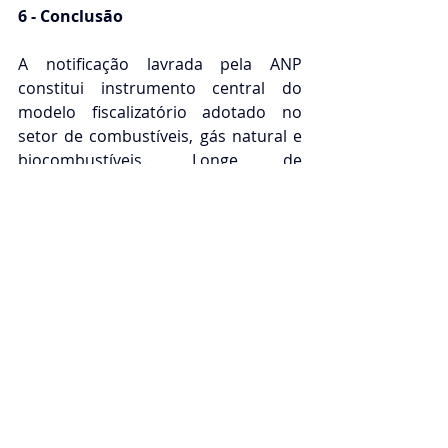
6 - Conclusão
A notificação lavrada pela ANP 
constitui instrumento central do 
modelo fiscalizatório adotado no 
setor de combustíveis, gás natural e 
biocombustíveis. Longe de 
representar, por si só, uma sanção, 
ela integra o ciclo preventivo do 
poder de polícia administrativa, 
permitindo à Agência exigir 
documentos, esclarecer fatos e 
oportunizar a regularização de 
inconformidades antes da 
instauração formal do processo 
sancionador.
Nesse contexto, a adequada gestão 
das notificações — com controle 