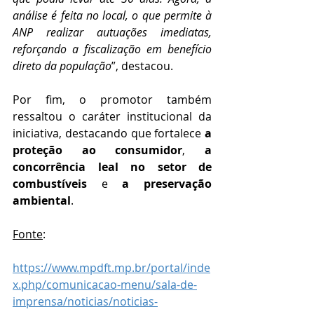
análise é feita no local, o que permite à 
ANP realizar autuações imediatas, 
reforçando a fiscalização em benefício 
direto da população
”, destacou.
Por fim, o promotor também 
ressaltou o caráter institucional da 
iniciativa, destacando que fortalece 
a 
proteção ao consumidor
, 
a 
concorrência leal no setor de 
combustíveis
 e 
a preservação 
ambiental
. 
Fonte
:
https://www.mpdft.mp.br/portal/inde
x.php/comunicacao-menu/sala-de-
imprensa/noticias/noticias-