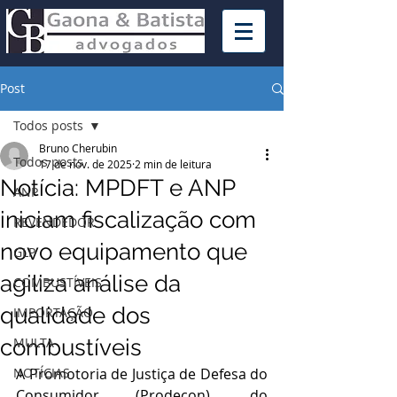
Post
Todos posts
Bruno Cherubin
Todos posts
17 de nov. de 2025
2 min de leitura
Notícia: MPDFT e ANP
ANP
iniciam fiscalização com
REVENDEDOR
novo equipamento que
GLP
agiliza análise da
COMBUSTÍVEIS
qualidade dos
IMPORTAÇÃO
combustíveis
MULTA
NOTÍCIAS
A Promotoria de Justiça de Defesa do 
Consumidor (Prodecon), do 