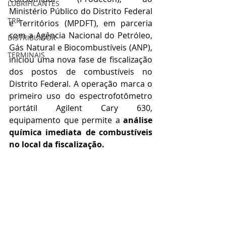
LUBRIFICANTES
Ministério Público do Distrito Federal 
TRR
e Territórios (MPDFT), em parceria 
com a Agência Nacional do Petróleo, 
DISTRIBUIDOR
Gás Natural e Biocombustíveis (ANP), 
TERMINAIS
iniciou uma nova fase de fiscalização 
dos postos de combustíveis no 
Distrito Federal. A operação marca o 
primeiro uso do espectrofotômetro 
portátil Agilent Cary 630, 
equipamento que permite a 
análise 
química imediata de combustíveis 
no local da fiscalização.